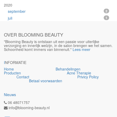
2020
september
2
juli
1
OVER BLOOMING BEAUTY
"Blooming Beauty is ontstaan uit een passie voor uiterlijke
verzorging en innerlijk welzijn, in de salon brengen we het samen.
Schoonheid komt immers van binnenuit."
Lees meer
I
NFORMATIE
Home
Behandelingen
Producten
Acne Therapie
Contact
Privicy Policy
Betaal voorwaarden
Nieuws
06 48071757
info@blooming-beauty.nl