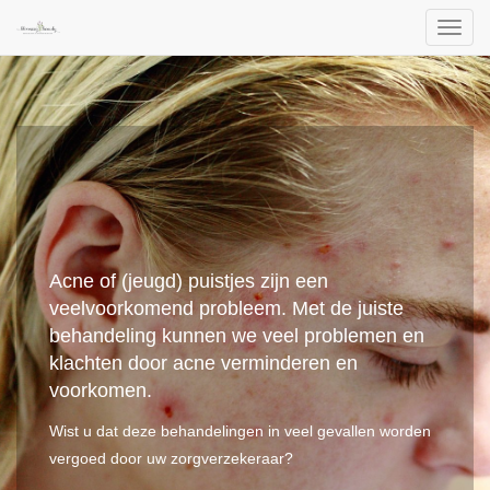
Toggl
naviga
Acne of (jeugd) puistjes zijn een 
veelvoorkomend probleem. Met de juiste 
behandeling kunnen we veel problemen en 
klachten door acne verminderen en 
voorkomen.
Wist u dat deze behandelingen in veel gevallen worden 
vergoed door uw zorgverzekeraar?