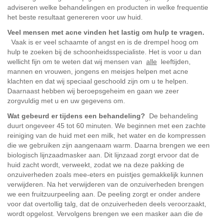
adviseren welke behandelingen en producten in welke frequentie 
het beste resultaat genereren voor uw huid. 
Veel mensen met acne vinden het lastig om hulp te vragen. 
 Vaak is er veel schaamte of angst en is de drempel hoog om 
hulp te zoeken bij de schoonheidsspecialiste. Het is voor u dan 
wellicht fijn om te weten dat wij mensen van 
alle
 leeftijden, 
mannen en vrouwen, jongens en meisjes helpen met acne 
klachten en dat wij speciaal geschoold zijn om u te helpen. 
Daarnaast hebben wij beroepsgeheim en gaan we zeer 
zorgvuldig met u en uw gegevens om.  
Wat gebeurd er tijdens een behandeling?
 De behandeling 
duurt ongeveer 45 tot 60 minuten. We beginnen met een zachte 
reiniging van de huid met een milk, het water en de kompressen 
die we gebruiken zijn aangenaam warm. Daarna brengen we een 
biologisch lijnzaadmasker aan. Dit lijnzaad zorgt ervoor dat de 
huid zacht wordt, verweekt, zodat we na deze pakking de 
onzuiverheden zoals mee-eters en puistjes gemakkelijk kunnen 
verwijderen. Na het verwijderen van de onzuiverheden brengen 
we een fruitzuurpeeling aan. De peeling zorgt er onder andere 
voor dat overtollig talg, dat de onzuiverheden deels veroorzaakt, 
wordt opgelost. Vervolgens brengen we een masker aan die de 