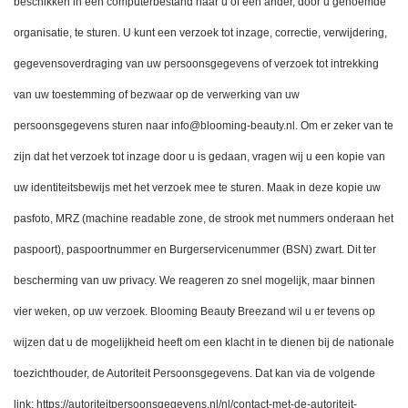
beschikken in een computerbestand naar u of een ander, door u genoemde 
organisatie, te sturen. U kunt een verzoek tot inzage, correctie, verwijdering, 
gegevensoverdraging van uw persoonsgegevens of verzoek tot intrekking 
van uw toestemming of bezwaar op de verwerking van uw 
persoonsgegevens sturen naar info@blooming-beauty.nl. Om er zeker van te 
zijn dat het verzoek tot inzage door u is gedaan, vragen wij u een kopie van 
uw identiteitsbewijs met het verzoek mee te sturen. Maak in deze kopie uw 
pasfoto, MRZ (machine readable zone, de strook met nummers onderaan het 
paspoort), paspoortnummer en Burgerservicenummer (BSN) zwart. Dit ter 
bescherming van uw privacy. We reageren zo snel mogelijk, maar binnen 
vier weken, op uw verzoek. Blooming Beauty Breezand wil u er tevens op 
wijzen dat u de mogelijkheid heeft om een klacht in te dienen bij de nationale 
toezichthouder, de Autoriteit Persoonsgegevens. Dat kan via de volgende 
link: https://autoriteitpersoonsgegevens.nl/nl/contact-met-de-autoriteit-